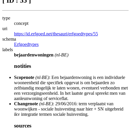
[ ID : 55 ]
type
concept
uri
https://id.erfgoed.net/thesauri/erfgoedtypes/55
schema
Erfgoedtypes
labels
bejaardenwoningen
(nl-BE)
notities
Scopenote
(nl-BE)
: Een bejaardenwoning is een individuele
wooneenheid die specifiek opgevat is om bejaarden zo
zelfstandig mogelijk te laten wonen, eventueel verbonden met
een verzorgingseenheid. In het laatste geval spreekt men van
aanleunwoning of serviceflat.
Changenote
(nl-BE)
: 29/06/2016: term verplaatst van
woonwijken - sociale huisvesting naar hier + SN uitgebreid
ikv integratie termen sociale huisvesting.
sources