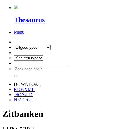
Thesaurus
Menu
DOWNLOAD
RDF/XML
JSON/LD
N3/Turtle
Zitbanken