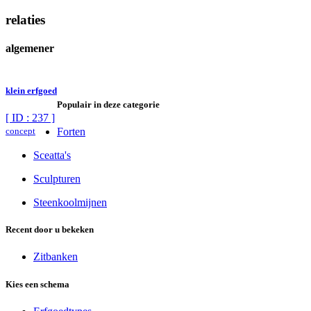
relaties
algemener
klein erfgoed
Populair in deze categorie
[ ID : 237 ]
concept
Forten
Sceatta's
Sculpturen
Steenkoolmijnen
Recent door u bekeken
Zitbanken
Kies een schema