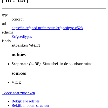
[ ID : 528 ]
type
concept
uri
https://id.erfgoed.net/thesauri/erfgoedtypes/528
schema
Erfgoedtypes
labels
zitbanken
(nl-BE)
notities
Scopenote
(nl-BE)
: Zitmeubels in de openbare ruimte.
sources
VIOE
Zoek naar zitbanken
Bekijk alle relaties
Bekijk in boom structuur