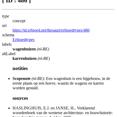
[ ID : 486 ]
type
concept
uri
https://id.erfgoed.net/thesauri/erfgoedtypes/486
schema
Erfgoedtypes
labels
wagenhuizen
(nl-BE)
altLabel
karrenhuizen
(nl-BE)
notities
Scopenote
(nl-BE)
: Een wagenhuis is een bijgebouw, in de
eerste plaats op een hoeve, waarin de wagens en karren
worden gestald.
sources
HASLINGHUIS, E.J. en JANSE, H., Verklarend
woordenboek van de westerse architectuur- en bouwhistorie: