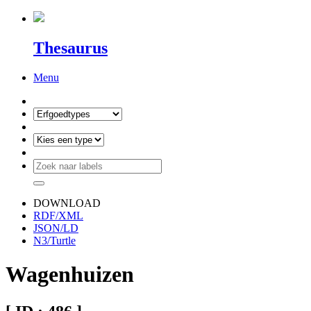
Thesaurus
Menu
DOWNLOAD
RDF/XML
JSON/LD
N3/Turtle
Wagenhuizen