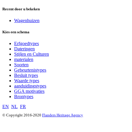
Recent door u bekeken
Wagenhuizen
Kies een schema
Erfgoedtypes
Dateringen
Stijlen en Culturen
materialen
Soorten
Gebeurtenistypes
Besluit types
Waarde types
aanduidingstypes
GGA motivaties
Brontypes
EN
NL
FR
© Copyright 2016-2020
Flanders Heritage Agency