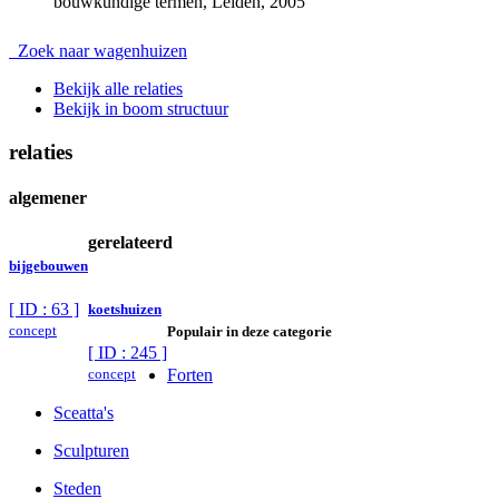
bouwkundige termen, Leiden, 2005
Zoek naar wagenhuizen
Bekijk alle relaties
Bekijk in boom structuur
relaties
algemener
gerelateerd
bijgebouwen
[ ID : 63 ]
koetshuizen
concept
Populair in deze categorie
[ ID : 245 ]
concept
Forten
Sceatta's
Sculpturen
Steden