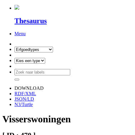
Thesaurus
Menu
DOWNLOAD
RDF/XML
JSON/LD
N3/Turtle
Visserswoningen