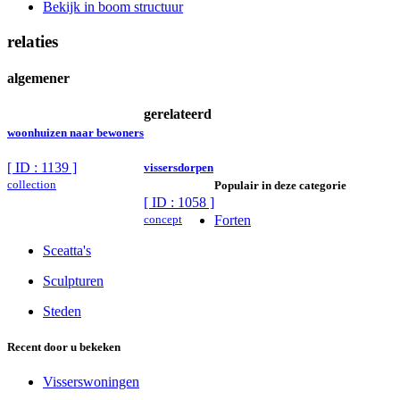
Bekijk in boom structuur
relaties
algemener
gerelateerd
woonhuizen naar bewoners
[ ID : 1139 ]
vissersdorpen
collection
Populair in deze categorie
[ ID : 1058 ]
concept
Forten
Sceatta's
Sculpturen
Steden
Recent door u bekeken
Visserswoningen