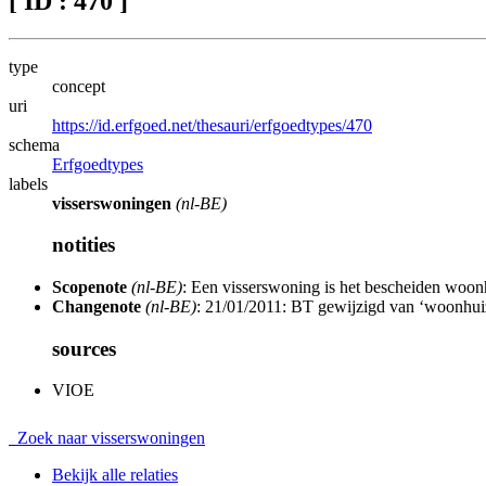
[ ID : 470 ]
type
concept
uri
https://id.erfgoed.net/thesauri/erfgoedtypes/470
schema
Erfgoedtypes
labels
visserswoningen
(nl-BE)
notities
Scopenote
(nl-BE)
: Een visserswoning is het bescheiden woonh
Changenote
(nl-BE)
: 21/01/2011: BT gewijzigd van ‘woonhui
sources
VIOE
Zoek naar visserswoningen
Bekijk alle relaties