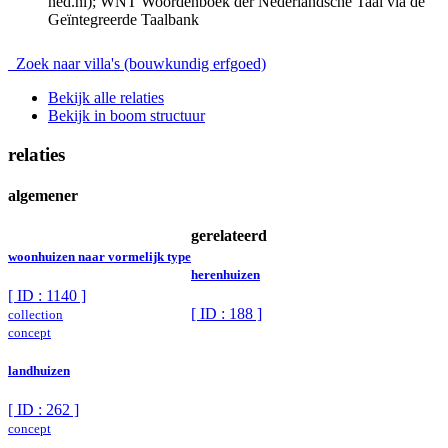
ned.nl); WNT Woordenboek der Nederlandsche Taal via de
Geïntegreerde Taalbank
Zoek naar villa's (bouwkundig erfgoed)
Bekijk alle relaties
Bekijk in boom structuur
relaties
algemener
gerelateerd
woonhuizen naar vormelijk type
herenhuizen
[ ID : 1140 ]
[ ID : 188 ]
collection
concept
landhuizen
[ ID : 262 ]
concept