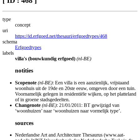
[ ID : 468 ]
type
concept
uri
https://id.erfgoed.net/thesauri/erfgoedtypes/468
schema
Erfgoedtypes
labels
villa's (bouwkundig erfgoed)
(nl-BE)
notities
Scopenote
(nl-BE)
: Een villa is een aanzienlijk, vrijstaand
woonhuis uit de 19de en 20ste eeuw, omgeven door een tuin.
Voornamelijk gelegen in residentiële wijken, op het platteland
of in groene stadsgedeelten.
Changenote
(nl-BE)
: 21/01/2011: BT gewijzigd van
‘woonhuizen’ naar ‘woonhuizen naar vormelijk type’.
sources
Nederlandse Art and Architecture Thesaurus (www.aat-