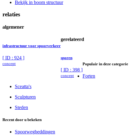
Bekijk in boom structuur
relaties
algemener
gerelateerd
infrastructuur voor spoorverkeer
[ ID : 924 ]
sporen
concept
Populair in deze categorie
[ ID : 398 ]
concept
Forten
Sceatta's
Sculpturen
Steden
Recent door u bekeken
Spoorwegbeddingen