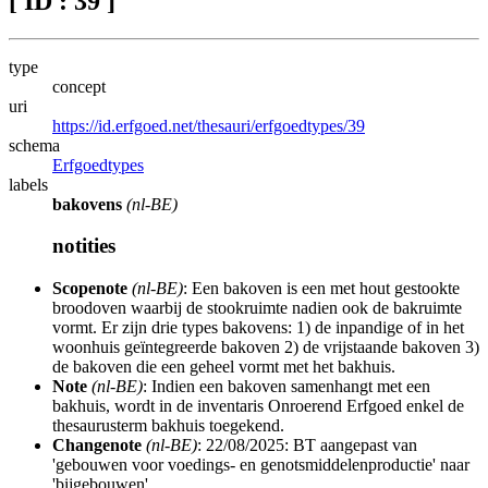
[ ID : 39 ]
type
concept
uri
https://id.erfgoed.net/thesauri/erfgoedtypes/39
schema
Erfgoedtypes
labels
bakovens
(nl-BE)
notities
Scopenote
(nl-BE)
: Een bakoven is een met hout gestookte
broodoven waarbij de stookruimte nadien ook de bakruimte
vormt. Er zijn drie types bakovens: 1) de inpandige of in het
woonhuis geïntegreerde bakoven 2) de vrijstaande bakoven 3)
de bakoven die een geheel vormt met het bakhuis.
Note
(nl-BE)
: Indien een bakoven samenhangt met een
bakhuis, wordt in de inventaris Onroerend Erfgoed enkel de
thesaurusterm bakhuis toegekend.
Changenote
(nl-BE)
: 22/08/2025: BT aangepast van
'gebouwen voor voedings- en genotsmiddelenproductie' naar
'bijgebouwen'