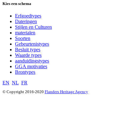
Kies een schema
Erfgoedtypes
Dateringen
Stijlen en Culturen
materialen
Soorten
Gebeurtenistypes
Besluit types
Waarde types
aanduidingstypes
GGA motivaties
Brontypes
EN
NL
FR
© Copyright 2016-2020
Flanders Heritage Agency