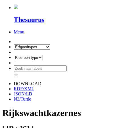
Thesaurus
Menu
DOWNLOAD
RDF/XML
JSON/LD
N3/Turtle
Rijkswachtkazernes