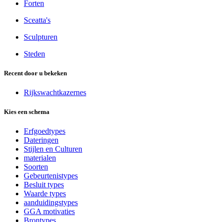
Forten
Sceatta's
Sculpturen
Steden
Recent door u bekeken
Rijkswachtkazernes
Kies een schema
Erfgoedtypes
Dateringen
Stijlen en Culturen
materialen
Soorten
Gebeurtenistypes
Besluit types
Waarde types
aanduidingstypes
GGA motivaties
Brontypes