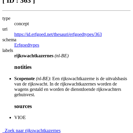
[ ID : 363 ]
type
concept
uri
https://id.erfgoed.net/thesauri/erfgoedtypes/363
schema
Erfgoedtypes
labels
rijkswachtkazernes
(nl-BE)
notities
Scopenote
(nl-BE)
: Een rijkswachtkazerne is de uitvalsbasis
van de rijkswacht. In de rijkswachtkazernes worden de
wagens gestald en worden de dienstdoende rijkswachters
gehuisvest.
sources
VIOE
Zoek naar rijkswachtkazernes