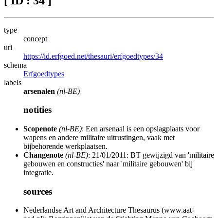
[ ID : 34 ]
type
concept
uri
https://id.erfgoed.net/thesauri/erfgoedtypes/34
schema
Erfgoedtypes
labels
arsenalen
(nl-BE)
notities
Scopenote
(nl-BE)
: Een arsenaal is een opslagplaats voor
wapens en andere militaire uitrustingen, vaak met
bijbehorende werkplaatsen.
Changenote
(nl-BE)
: 21/01/2011: BT gewijzigd van 'militaire
gebouwen en constructies' naar 'militaire gebouwen' bij
integratie.
sources
Nederlandse Art and Architecture Thesaurus (www.aat-