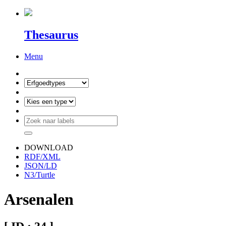
Thesaurus
Menu
DOWNLOAD
RDF/XML
JSON/LD
N3/Turtle
Arsenalen