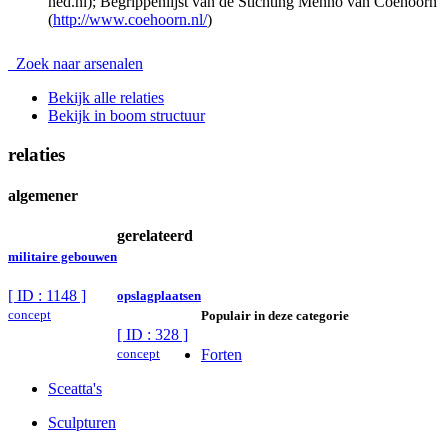
ned.nl); Begrippenlijst van de Stichting Menno van Coehoorn
(
http://www.coehoorn.nl/
)
Zoek naar arsenalen
Bekijk alle relaties
Bekijk in boom structuur
relaties
algemener
gerelateerd
militaire gebouwen
[ ID : 1148 ]
opslagplaatsen
concept
Populair in deze categorie
[ ID : 328 ]
concept
Forten
Sceatta's
Sculpturen