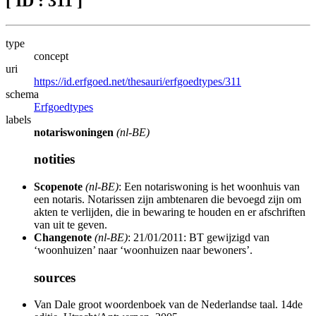
[ ID : 311 ]
type
concept
uri
https://id.erfgoed.net/thesauri/erfgoedtypes/311
schema
Erfgoedtypes
labels
notariswoningen
(nl-BE)
notities
Scopenote
(nl-BE)
: Een notariswoning is het woonhuis van
een notaris. Notarissen zijn ambtenaren die bevoegd zijn om
akten te verlijden, die in bewaring te houden en er afschriften
van uit te geven.
Changenote
(nl-BE)
: 21/01/2011: BT gewijzigd van
‘woonhuizen’ naar ‘woonhuizen naar bewoners’.
sources
Van Dale groot woordenboek van de Nederlandse taal. 14de