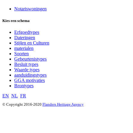
Notariswoningen
Kies een schema
Erfgoedtypes
Dateringen
Stijlen en Culturen
materialen
Soorten
Gebeurtenistypes
Besluit types
Waarde types
aanduidingstypes
GGA motivaties
Brontypes
EN
NL
FR
© Copyright 2016-2020
Flanders Heritage Agency