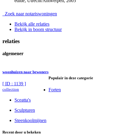
editie, Utrecht/Antwerpen, 2005
Zoek naar notariswoningen
Bekijk alle relaties
Bekijk in boom structuur
relaties
algemener
woonhuizen naar bewoners
Populair in deze categorie
[ ID : 1139 ]
collection
Forten
Sceatta's
Sculpturen
Steenkoolmijnen
Recent door u bekeken