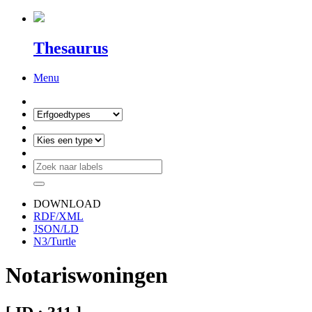
Thesaurus
Menu
DOWNLOAD
RDF/XML
JSON/LD
N3/Turtle
Notariswoningen