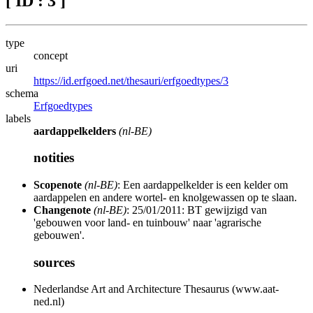
[ ID : 3 ]
type
concept
uri
https://id.erfgoed.net/thesauri/erfgoedtypes/3
schema
Erfgoedtypes
labels
aardappelkelders
(nl-BE)
notities
Scopenote
(nl-BE)
: Een aardappelkelder is een kelder om
aardappelen en andere wortel- en knolgewassen op te slaan.
Changenote
(nl-BE)
: 25/01/2011: BT gewijzigd van
'gebouwen voor land- en tuinbouw' naar 'agrarische
gebouwen'.
sources
Nederlandse Art and Architecture Thesaurus (www.aat-
ned.nl)