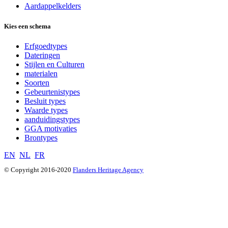
Aardappelkelders
Kies een schema
Erfgoedtypes
Dateringen
Stijlen en Culturen
materialen
Soorten
Gebeurtenistypes
Besluit types
Waarde types
aanduidingstypes
GGA motivaties
Brontypes
EN
NL
FR
© Copyright 2016-2020
Flanders Heritage Agency