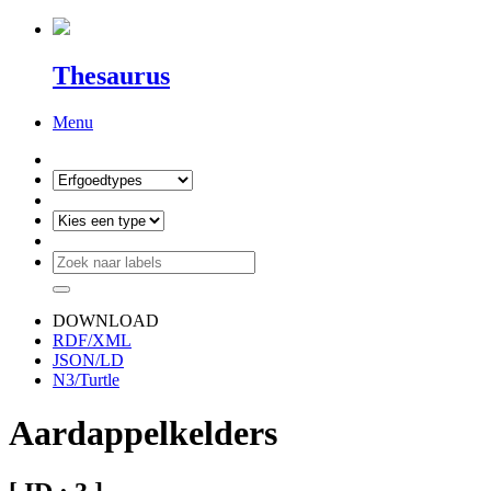
Thesaurus
Menu
DOWNLOAD
RDF/XML
JSON/LD
N3/Turtle
Aardappelkelders