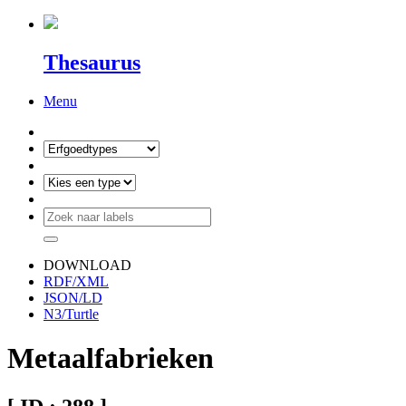
Thesaurus
Menu
DOWNLOAD
RDF/XML
JSON/LD
N3/Turtle
Metaalfabrieken