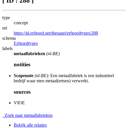
[ ID : 288 ]
type
concept
uri
https://id.erfgoed.net/thesauri/erfgoedtypes/288
schema
Erfgoedtypes
labels
metaalfabrieken
(nl-BE)
notities
Scopenote
(nl-BE)
: Een metaalfabriek is een industrieel
bedrijf waar men metaal(ertsen) verwerkt.
sources
VIOE
Zoek naar metaalfabrieken
Bekijk alle relaties