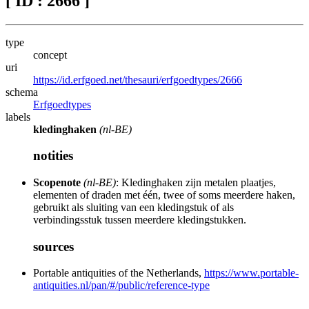
[ ID : 2666 ]
type
concept
uri
https://id.erfgoed.net/thesauri/erfgoedtypes/2666
schema
Erfgoedtypes
labels
kledinghaken
(nl-BE)
notities
Scopenote
(nl-BE)
: Kledinghaken zijn metalen plaatjes,
elementen of draden met één, twee of soms meerdere haken,
gebruikt als sluiting van een kledingstuk of als
verbindingsstuk tussen meerdere kledingstukken.
sources
Portable antiquities of the Netherlands,
https://www.portable-
antiquities.nl/pan/#/public/reference-type