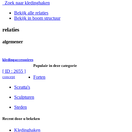
Zoek naar kledinghaken
Bekijk alle relaties
Bekijk in boom structuur
relaties
algemener
kledingaccessoires
Populair in deze categorie
[ ID : 2655 ]
concept
Forten
Sceatta's
Sculpturen
Steden
Recent door u bekeken
Kledinghaken