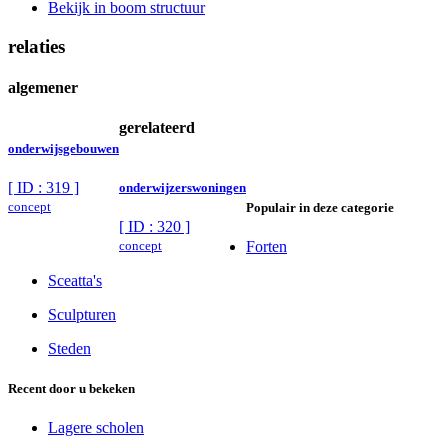
Bekijk in boom structuur
relaties
algemener
gerelateerd
onderwijsgebouwen
[ ID : 319 ]
onderwijzerswoningen
concept
Populair in deze categorie
[ ID : 320 ]
concept
Forten
Sceatta's
Sculpturen
Steden
Recent door u bekeken
Lagere scholen