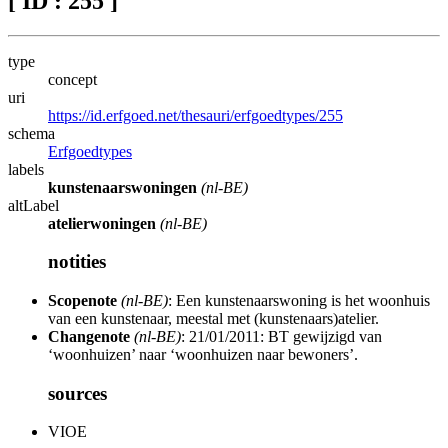
[ ID : 255 ]
type
concept
uri
https://id.erfgoed.net/thesauri/erfgoedtypes/255
schema
Erfgoedtypes
labels
kunstenaarswoningen
(nl-BE)
altLabel
atelierwoningen
(nl-BE)
notities
Scopenote
(nl-BE)
: Een kunstenaarswoning is het woonhuis
van een kunstenaar, meestal met (kunstenaars)atelier.
Changenote
(nl-BE)
: 21/01/2011: BT gewijzigd van
‘woonhuizen’ naar ‘woonhuizen naar bewoners’.
sources
VIOE