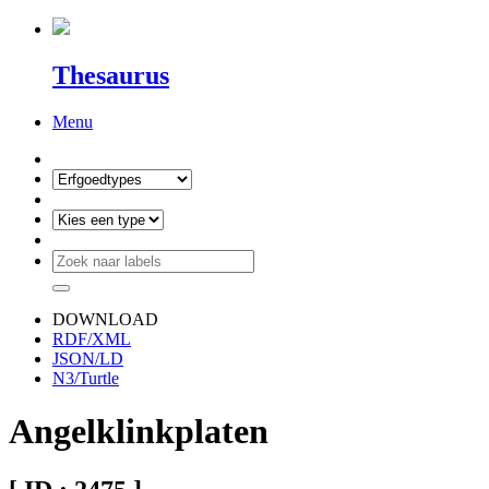
Thesaurus
Menu
DOWNLOAD
RDF/XML
JSON/LD
N3/Turtle
Angelklinkplaten