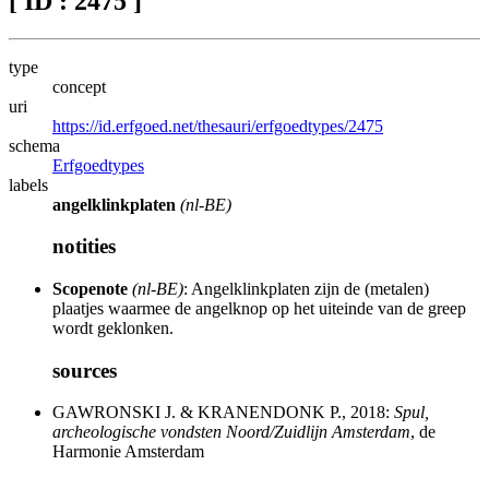
[ ID : 2475 ]
type
concept
uri
https://id.erfgoed.net/thesauri/erfgoedtypes/2475
schema
Erfgoedtypes
labels
angelklinkplaten
(nl-BE)
notities
Scopenote
(nl-BE)
: Angelklinkplaten zijn de (metalen)
plaatjes waarmee de angelknop op het uiteinde van de greep
wordt geklonken.
sources
GAWRONSKI J. & KRANENDONK P., 2018:
Spul,
archeologische vondsten Noord/Zuidlijn Amsterdam
, de
Harmonie Amsterdam