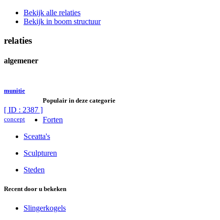
Bekijk alle relaties
Bekijk in boom structuur
relaties
algemener
munitie
Populair in deze categorie
[ ID : 2387 ]
concept
Forten
Sceatta's
Sculpturen
Steden
Recent door u bekeken
Slingerkogels