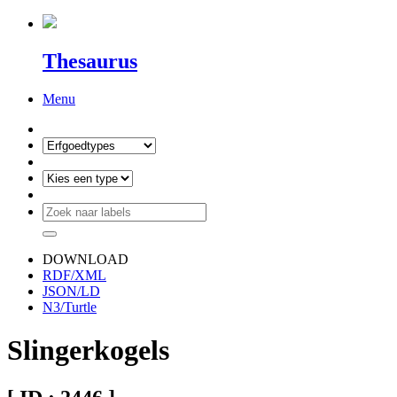
Thesaurus
Menu
DOWNLOAD
RDF/XML
JSON/LD
N3/Turtle
Slingerkogels