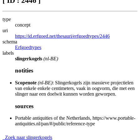
[ ID : 2446 ]
type
concept
uri
https://id.erfgoed.net/thesauri/erfgoedtypes/2446
schema
Erfgoedtypes
labels
slingerkogels
(nl-BE)
notities
Scopenote
(nl-BE)
: Slingerkogels zijn massieve projectielen
van enkele enkele centimeters, vaak in oogvorm, die met een
slinger naar een doelwit kunnen worden geworpen.
sources
Portable antiquities of the Netherlands, https://www.portable-
antiquities.nl/pan/#/public/reference-type
Zoek naar slingerkogels