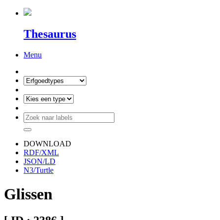
Thesaurus
Menu
DOWNLOAD
RDF/XML
JSON/LD
N3/Turtle
Glissen