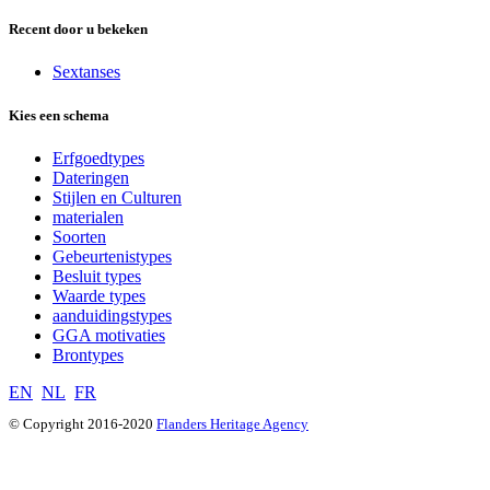
Recent door u bekeken
Sextanses
Kies een schema
Erfgoedtypes
Dateringen
Stijlen en Culturen
materialen
Soorten
Gebeurtenistypes
Besluit types
Waarde types
aanduidingstypes
GGA motivaties
Brontypes
EN
NL
FR
© Copyright 2016-2020
Flanders Heritage Agency