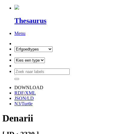
Thesaurus
Menu
DOWNLOAD
RDF/XML
JSON/LD
N3/Turtle
Denarii