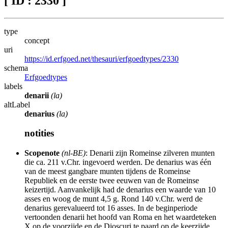
[ ID : 2330 ]
type
concept
uri
https://id.erfgoed.net/thesauri/erfgoedtypes/2330
schema
Erfgoedtypes
labels
denarii
(la)
altLabel
denarius
(la)
notities
Scopenote
(nl-BE)
: Denarii zijn Romeinse zilveren munten
die ca. 211 v.Chr. ingevoerd werden. De denarius was één
van de meest gangbare munten tijdens de Romeinse
Republiek en de eerste twee eeuwen van de Romeinse
keizertijd. Aanvankelijk had de denarius een waarde van 10
asses en woog de munt 4,5 g. Rond 140 v.Chr. werd de
denarius gerevalueerd tot 16 asses. In de beginperiode
vertoonden denarii het hoofd van Roma en het waardeteken
X op de voorzijde en de Dioscuri te paard op de keerzijde.