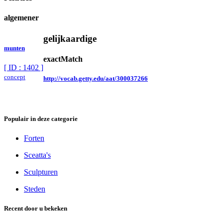
algemener
gelijkaardige
munten
exactMatch
[ ID : 1402 ]
concept
http://vocab.getty.edu/aat/300037266
Populair in deze categorie
Forten
Sceatta's
Sculpturen
Steden
Recent door u bekeken