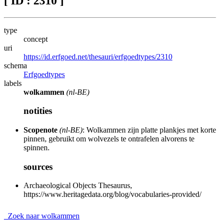
[ ID : 2310 ]
type
concept
uri
https://id.erfgoed.net/thesauri/erfgoedtypes/2310
schema
Erfgoedtypes
labels
wolkammen
(nl-BE)
notities
Scopenote
(nl-BE)
: Wolkammen zijn platte plankjes met korte
pinnen, gebruikt om wolvezels te ontrafelen alvorens te
spinnen.
sources
Archaeological Objects Thesaurus,
https://www.heritagedata.org/blog/vocabularies-provided/
Zoek naar wolkammen