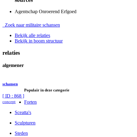
Agentschap Onroerend Erfgoed
Zoek naar militaire schansen
Bekijk alle relaties
Bekijk in boom structuur
relaties
algemener
schansen
Populair in deze categorie
[ ID : 868 ]
concept
Forten
Sceatta's
Sculpturen
Steden