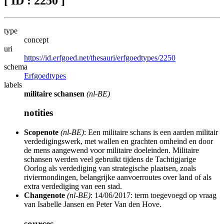
[ ID : 2250 ]
type
concept
uri
https://id.erfgoed.net/thesauri/erfgoedtypes/2250
schema
Erfgoedtypes
labels
militaire schansen
(nl-BE)
notities
Scopenote
(nl-BE)
: Een militaire schans is een aarden militair
verdedigingswerk, met wallen en grachten omheind en door
de mens aangewend voor militaire doeleinden. Militaire
schansen werden veel gebruikt tijdens de Tachtigjarige
Oorlog als verdediging van strategische plaatsen, zoals
riviermondingen, belangrijke aanvoerroutes over land of als
extra verdediging van een stad.
Changenote
(nl-BE)
: 14/06/2017: term toegevoegd op vraag
van Isabelle Jansen en Peter Van den Hove.
sources