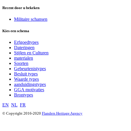
Recent door u bekeken
Militaire schansen
Kies een schema
Erfgoedtypes
Dateringen
Stijlen en Culturen
materialen
Soorten
Gebeurtenistypes
Besluit types
Waarde types
aanduidingstypes
GGA motivaties
Brontypes
EN
NL
FR
© Copyright 2016-2020
Flanders Heritage Agency