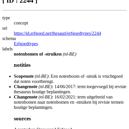
[ ID : 2244 ]
type
concept
uri
https://id.erfgoed.net/thesauri/erfgoedtypes/2244
schema
Erfgoedtypes
labels
notenbomen of -struiken
(nl-BE)
notities
Scopenote
(nl-BE)
: Een notenboom of -struik is vruchtgoed
dat noten voortbrengt.
Changenote
(nl-BE)
: 14/06/2017: term toegevoegd bij revisie
thesaurus houtige beplantingen.
Changenote
(nl-BE)
: 16/02/2021: term uitgebreid van
notenbomen naar notenbomen en -struiken bij revisie termen
houtige beplantingen.
sources