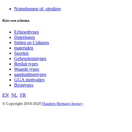
Notenbomen of -struiken
Kies een schema
Erfgoedtypes
Dateringen
Stijlen en Culturen
materialen
Soorten
Gebeurtenistypes
Besluit types
Waarde types
aanduidingstypes
GGA motivaties
Brontypes
EN
NL
FR
© Copyright 2016-2020
Flanders Heritage Agency