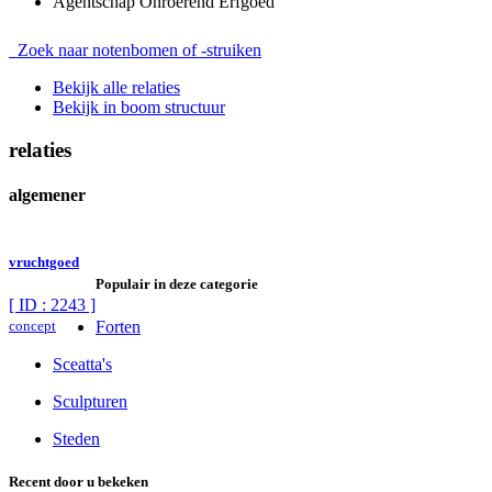
Agentschap Onroerend Erfgoed
Zoek naar notenbomen of -struiken
Bekijk alle relaties
Bekijk in boom structuur
relaties
algemener
vruchtgoed
Populair in deze categorie
[ ID : 2243 ]
concept
Forten
Sceatta's
Sculpturen
Steden
Recent door u bekeken