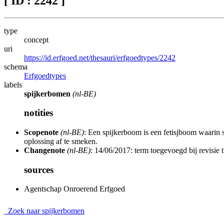
[ ID : 2242 ]
type
concept
uri
https://id.erfgoed.net/thesauri/erfgoedtypes/2242
schema
Erfgoedtypes
labels
spijkerbomen
(nl-BE)
notities
Scopenote
(nl-BE)
: Een spijkerboom is een fetisjboom waarin
oplossing af te smeken.
Changenote
(nl-BE)
: 14/06/2017: term toegevoegd bij revisie 
sources
Agentschap Onroerend Erfgoed
Zoek naar spijkerbomen