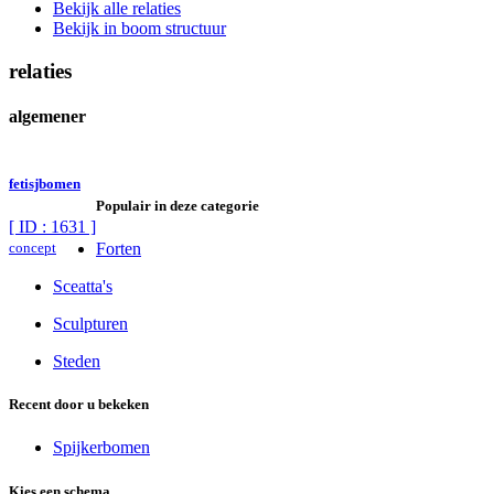
Bekijk alle relaties
Bekijk in boom structuur
relaties
algemener
fetisjbomen
Populair in deze categorie
[ ID : 1631 ]
concept
Forten
Sceatta's
Sculpturen
Steden
Recent door u bekeken
Spijkerbomen
Kies een schema