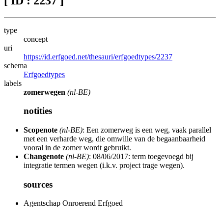
[ ID : 2237 ]
type
concept
uri
https://id.erfgoed.net/thesauri/erfgoedtypes/2237
schema
Erfgoedtypes
labels
zomerwegen
(nl-BE)
notities
Scopenote
(nl-BE)
: Een zomerweg is een weg, vaak parallel
met een verharde weg, die omwille van de begaanbaarheid
vooral in de zomer wordt gebruikt.
Changenote
(nl-BE)
: 08/06/2017: term toegevoegd bij
integratie termen wegen (i.k.v. project trage wegen).
sources
Agentschap Onroerend Erfgoed