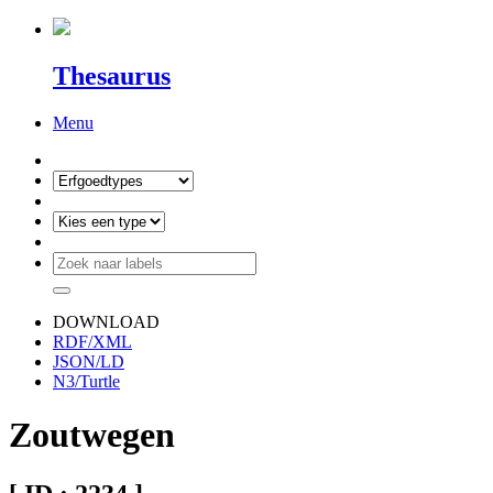
Thesaurus
Menu
DOWNLOAD
RDF/XML
JSON/LD
N3/Turtle
Zoutwegen