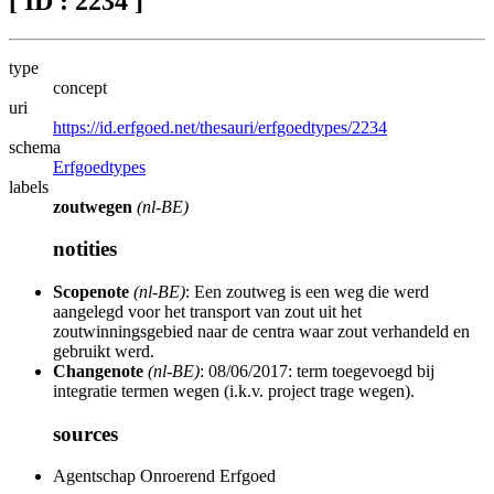
[ ID : 2234 ]
type
concept
uri
https://id.erfgoed.net/thesauri/erfgoedtypes/2234
schema
Erfgoedtypes
labels
zoutwegen
(nl-BE)
notities
Scopenote
(nl-BE)
: Een zoutweg is een weg die werd
aangelegd voor het transport van zout uit het
zoutwinningsgebied naar de centra waar zout verhandeld en
gebruikt werd.
Changenote
(nl-BE)
: 08/06/2017: term toegevoegd bij
integratie termen wegen (i.k.v. project trage wegen).
sources
Agentschap Onroerend Erfgoed