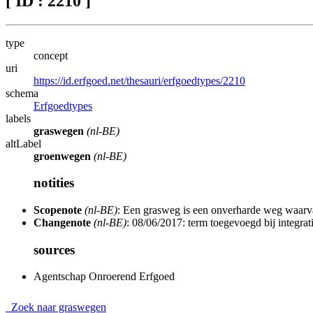
[ ID : 2210 ]
type
concept
uri
https://id.erfgoed.net/thesauri/erfgoedtypes/2210
schema
Erfgoedtypes
labels
graswegen
(nl-BE)
altLabel
groenwegen
(nl-BE)
notities
Scopenote
(nl-BE)
: Een grasweg is een onverharde weg waarvan
Changenote
(nl-BE)
: 08/06/2017: term toegevoegd bij integrat
sources
Agentschap Onroerend Erfgoed
Zoek naar graswegen