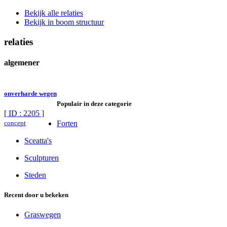
Bekijk alle relaties
Bekijk in boom structuur
relaties
algemener
onverharde wegen
Populair in deze categorie
[ ID : 2205 ]
concept
Forten
Sceatta's
Sculpturen
Steden
Recent door u bekeken
Graswegen