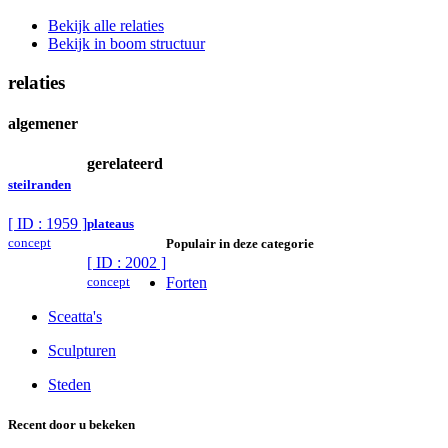
Bekijk alle relaties
Bekijk in boom structuur
relaties
algemener
gerelateerd
steilranden
[ ID : 1959 ]
plateaus
concept
Populair in deze categorie
[ ID : 2002 ]
concept
Forten
Sceatta's
Sculpturen
Steden
Recent door u bekeken