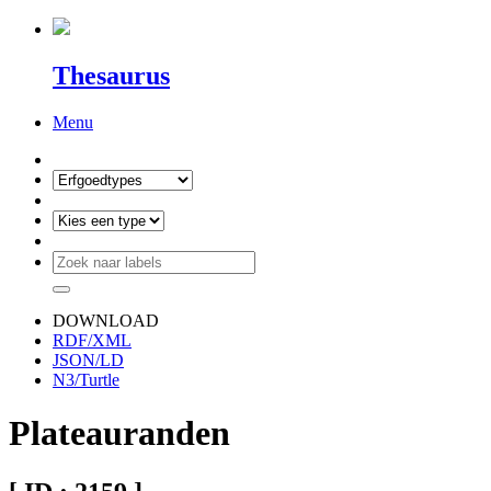
Thesaurus
Menu
DOWNLOAD
RDF/XML
JSON/LD
N3/Turtle
Plateauranden