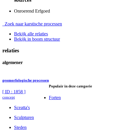
Onroerend Erfgoed
Zoek naar karstische processen
Bekijk alle relaties
Bekijk in boom structuur
relaties
algemener
geomorfologische processen
Populair in deze categorie
[ ID : 1858 ]
concept
Forten
Sceatta's
Sculpturen
Steden