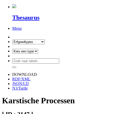
Thesaurus
Menu
DOWNLOAD
RDF/XML
JSON/LD
N3/Turtle
Karstische Processen