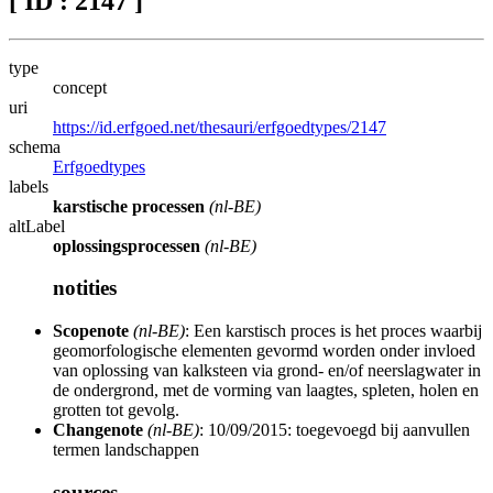
[ ID : 2147 ]
type
concept
uri
https://id.erfgoed.net/thesauri/erfgoedtypes/2147
schema
Erfgoedtypes
labels
karstische processen
(nl-BE)
altLabel
oplossingsprocessen
(nl-BE)
notities
Scopenote
(nl-BE)
: Een karstisch proces is het proces waarbij
geomorfologische elementen gevormd worden onder invloed
van oplossing van kalksteen via grond- en/of neerslagwater in
de ondergrond, met de vorming van laagtes, spleten, holen en
grotten tot gevolg.
Changenote
(nl-BE)
: 10/09/2015: toegevoegd bij aanvullen
termen landschappen
sources