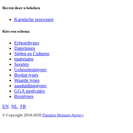
Recent door u bekeken
Karstische processen
Kies een schema
Erfgoedtypes
Dateringen
Stijlen en Culturen
materialen
Soorten
Gebeurtenistypes
Besluit types
Waarde types
aanduidingstypes
GGA motivaties
Brontypes
EN
NL
FR
© Copyright 2016-2020
Flanders Heritage Agency