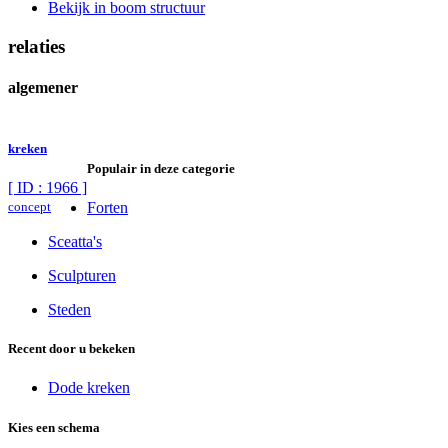
Bekijk in boom structuur
relaties
algemener
kreken
Populair in deze categorie
[ ID : 1966 ]
concept
Forten
Sceatta's
Sculpturen
Steden
Recent door u bekeken
Dode kreken
Kies een schema