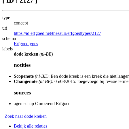
[ ID : 2127 ]
type
concept
uri
https://id.erfgoed.net/thesauri/erfgoedtypes/2127
schema
Erfgoedtypes
labels
dode kreken
(nl-BE)
notities
Scopenote
(nl-BE)
: Een dode kreek is een kreek die niet langer
Changenote
(nl-BE)
: 05/08/2015: toegevoegd bij revisie term
sources
agentschap Onroerend Erfgoed
Zoek naar dode kreken
Bekijk alle relaties