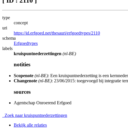
[ ID : 2110 ]
type
concept
uri
https://id.erfgoed.net/thesauri/erfgoedtypes/2110
schema
Erfgoedtypes
labels
kruispuntnederzettingen
(nl-BE)
notities
Scopenote
(nl-BE)
: Een kruispuntnederzetting is een kernneder
Changenote
(nl-BE)
: 23/06/2015: toegevoegd bij integratie t
sources
Agentschap Onroerend Erfgoed
Zoek naar kruispuntnederzettingen
Bekijk alle relaties