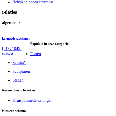
Bekijk in boom structuur
relaties
algemener
kernnederzettingen
Populair in deze categorie
[ ID : 1045 ]
concept
Forten
Sceatta's
Sculpturen
Steden
Recent door u bekeken
Kruispuntnederzettingen
Kies een schema