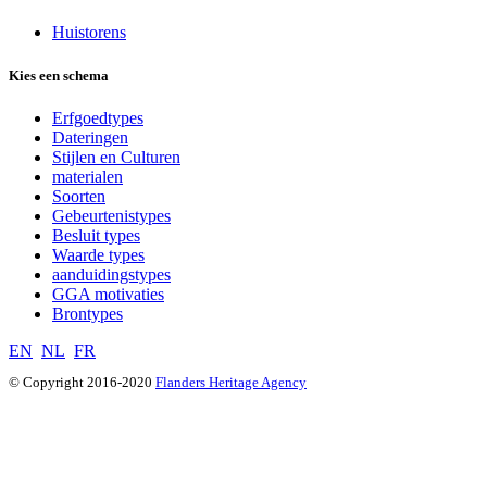
Huistorens
Kies een schema
Erfgoedtypes
Dateringen
Stijlen en Culturen
materialen
Soorten
Gebeurtenistypes
Besluit types
Waarde types
aanduidingstypes
GGA motivaties
Brontypes
EN
NL
FR
© Copyright 2016-2020
Flanders Heritage Agency