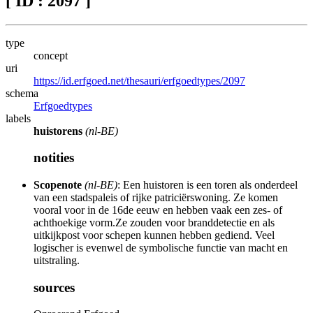
[ ID : 2097 ]
type
concept
uri
https://id.erfgoed.net/thesauri/erfgoedtypes/2097
schema
Erfgoedtypes
labels
huistorens
(nl-BE)
notities
Scopenote
(nl-BE)
: Een huistoren is een toren als onderdeel
van een stadspaleis of rijke patriciërswoning. Ze komen
vooral voor in de 16de eeuw en hebben vaak een zes- of
achthoekige vorm.Ze zouden voor branddetectie en als
uitkijkpost voor schepen kunnen hebben gediend. Veel
logischer is evenwel de symbolische functie van macht en
uitstraling.
sources