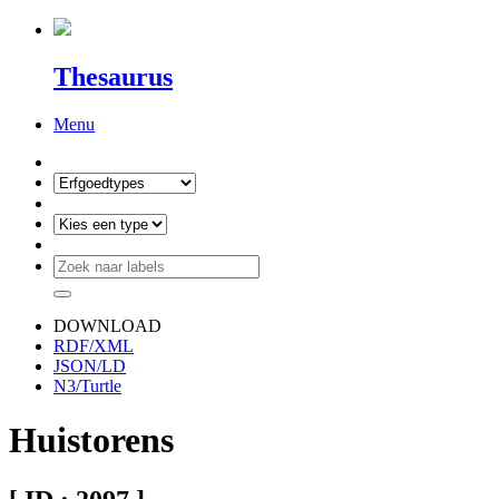
Thesaurus
Menu
DOWNLOAD
RDF/XML
JSON/LD
N3/Turtle
Huistorens