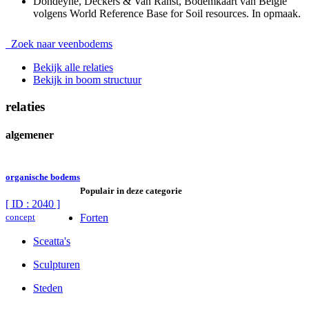
Dondeyne, Deckers & Van Ranst, Bodemkaart van België
volgens World Reference Base for Soil resources. In opmaak.
Zoek naar veenbodems
Bekijk alle relaties
Bekijk in boom structuur
relaties
algemener
organische bodems
Populair in deze categorie
[ ID : 2040 ]
concept
Forten
Sceatta's
Sculpturen
Steden