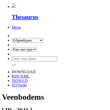
Thesaurus
Menu
DOWNLOAD
RDF/XML
JSON/LD
N3/Turtle
Veenbodems