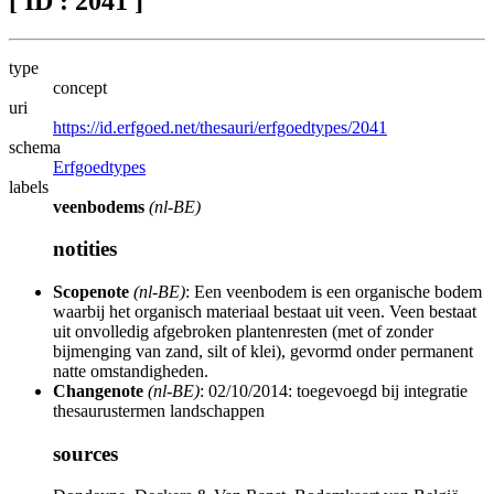
[ ID : 2041 ]
type
concept
uri
https://id.erfgoed.net/thesauri/erfgoedtypes/2041
schema
Erfgoedtypes
labels
veenbodems
(nl-BE)
notities
Scopenote
(nl-BE)
: Een veenbodem is een organische bodem
waarbij het organisch materiaal bestaat uit veen. Veen bestaat
uit onvolledig afgebroken plantenresten (met of zonder
bijmenging van zand, silt of klei), gevormd onder permanent
natte omstandigheden.
Changenote
(nl-BE)
: 02/10/2014: toegevoegd bij integratie
thesaurustermen landschappen
sources