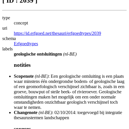
[ ID : 2039 ]
type
concept
uri
https://id.erfgoed.net/thesauri/erfgoedtypes/2039
schema
Erfgoedtypes
labels
geologische ontsluitingen
(nl-BE)
notities
Scopenote
(nl-BE)
: Een geologische ontsluiting is een plaats
waar minstens één ondergrondse bodem- of geologische laag
of een geomorfologisch verschijnsel zichtbaar is, zoals in een
groeve, bouwput of steile beek- of rivieroever. Geologische
ontsluitingen maken het mogelijk om een onder normale
omstandigheden onzichtbaar geologisch verschijnsel toch
waar te nemen.
Changenote
(nl-BE)
: 02/10/2014: toegevoegd bij integratie
thesaurustermen landschappen
sources