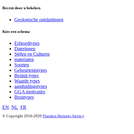
Recent door u bekeken
Geologische ontsluitingen
Kies een schema
Erfgoedtypes
Dateringen
Stijlen en Culturen
materialen
Soorten
Gebeurtenistypes
Besluit types
Waarde types
aanduidingstypes
GGA motivaties
Brontypes
EN
NL
FR
© Copyright 2016-2020
Flanders Heritage Agency