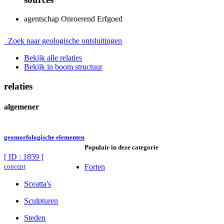
agentschap Onroerend Erfgoed
Zoek naar geologische ontsluitingen
Bekijk alle relaties
Bekijk in boom structuur
relaties
algemener
geomorfologische elementen
Populair in deze categorie
[ ID : 1859 ]
concept
Forten
Sceatta's
Sculpturen
Steden