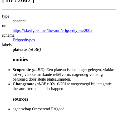
[ ID : 2002 ]
type
concept
uri
https://id.erfgoed.net/thesauri/erfgoedtypes/2002
schema
Erfgoedtypes
labels
plateaus
(nl-BE)
notities
Scopenote
(nl-BE)
: Een plateau is een hoger gelegen, vlakke
tot vrij vlakke markante reliëfvorm, nagenoeg volledig
begrensd door steile plateauranden.
Changenote
(nl-BE)
: 02/10/2014: toegevoegd bij integratie
thesaurustermen landschappen
sources
agentschap Onroerend Erfgoed