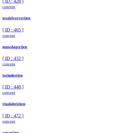
[ ID : 428 ]
concept
textielververijen
[ ID : 465 ]
concept
touwslagerijen
[ ID : 432 ]
concept
twijnderijen
[ ID : 448 ]
concept
vlasfabrieken
[ ID : 472 ]
concept
weverijen