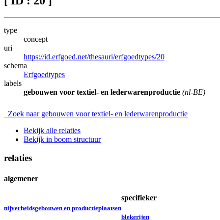
[ ID : 20 ]
type
concept
uri
https://id.erfgoed.net/thesauri/erfgoedtypes/20
schema
Erfgoedtypes
labels
gebouwen voor textiel- en lederwarenproductie
(nl-BE)
Zoek naar gebouwen voor textiel- en lederwarenproductie
Bekijk alle relaties
Bekijk in boom structuur
relaties
algemener
specifieker
nijverheidsgebouwen en productieplaatsen
blekerijen