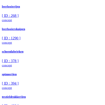
leerlooierijen
[ ID : 268 ]
concept
leerlooierskuipen
[ ID : 1290 ]
concept
schoenfabrieken
[ ID : 378 ]
concept
spinnerijen
[ ID : 394 ]
concept
textieldrukkerijen