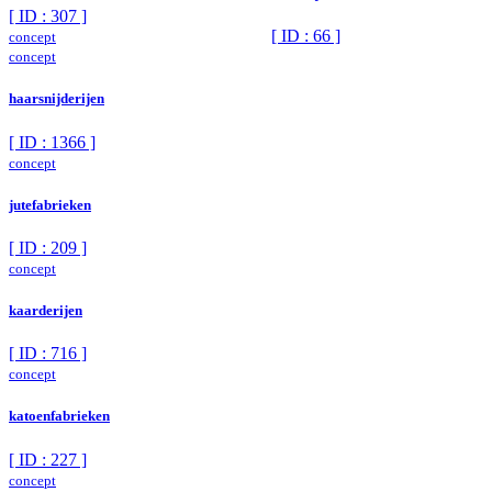
[ ID : 307 ]
[ ID : 66 ]
concept
concept
haarsnijderijen
[ ID : 1366 ]
concept
jutefabrieken
[ ID : 209 ]
concept
kaarderijen
[ ID : 716 ]
concept
katoenfabrieken
[ ID : 227 ]
concept