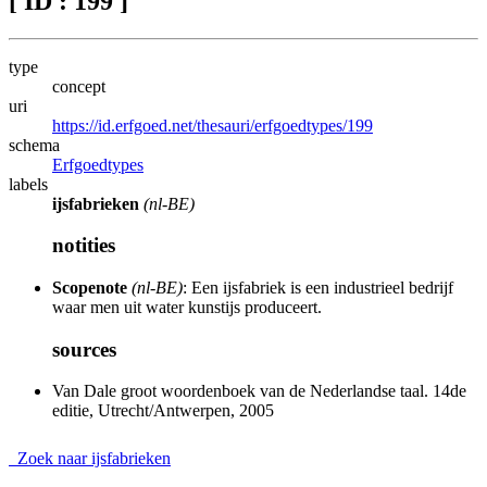
[ ID : 199 ]
type
concept
uri
https://id.erfgoed.net/thesauri/erfgoedtypes/199
schema
Erfgoedtypes
labels
ijsfabrieken
(nl-BE)
notities
Scopenote
(nl-BE)
: Een ijsfabriek is een industrieel bedrijf
waar men uit water kunstijs produceert.
sources
Van Dale groot woordenboek van de Nederlandse taal. 14de
editie, Utrecht/Antwerpen, 2005
Zoek naar ijsfabrieken