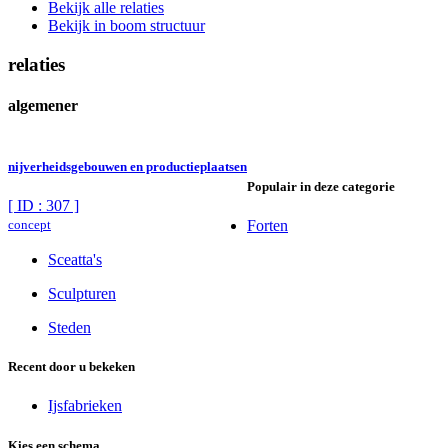
Bekijk alle relaties
Bekijk in boom structuur
relaties
algemener
nijverheidsgebouwen en productieplaatsen
Populair in deze categorie
[ ID : 307 ]
concept
Forten
Sceatta's
Sculpturen
Steden
Recent door u bekeken
Ijsfabrieken
Kies een schema