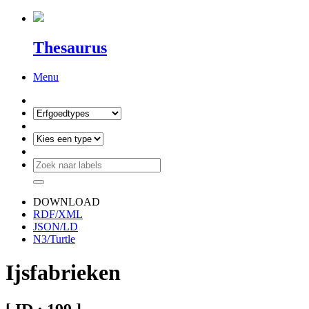
Thesaurus
Menu
DOWNLOAD
RDF/XML
JSON/LD
N3/Turtle
Ijsfabrieken