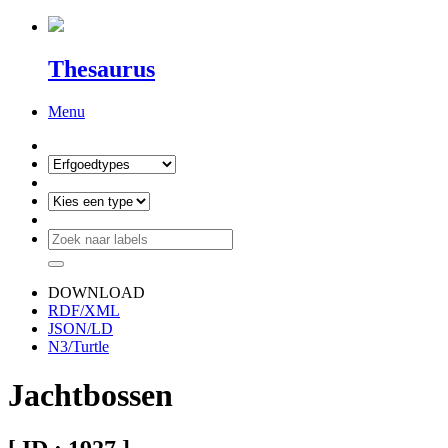
Thesaurus
Menu
DOWNLOAD
RDF/XML
JSON/LD
N3/Turtle
Jachtbossen