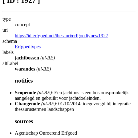
[ ID : 1927 ]
type
concept
uri
https://id.erfgoed.net/thesauri/erfgoedtypes/1927
schema
Erfgoedtypes
labels
jachtbossen
(nl-BE)
altLabel
warandes
(nl-BE)
notities
Scopenote
(nl-BE)
: Een jachtbos is een bos oorspronkelijk
aangelegd en gebruikt voor jachtdoeleinden.
Changenote
(nl-BE)
: 01/10/2014: toegevoegd bij integratie
thesaurustermen landschappen
sources
Agentschap Onroerend Erfgoed