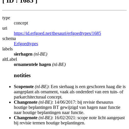
[ ID : 1685 ]
type
concept
uri
https://id.erfgoed.net/thesauri/erfgoedtypes/1685
schema
Erfgoedtypes
labels
sierhagen
(nl-BE)
altLabel
ornamentele hagen
(nl-BE)
notities
Scopenote
(nl-BE)
: Een sierhaag is een geschoren haag die is
aangeplant als ornament, vaak als onderdeel van een tuin- of
parkarchitecturaal concept.
Changenote
(nl-BE)
: 14/06/2017: bij revisie thesaurus
houtige beplantingen BT gewijzigd van hagen naar functie
naar houtige beplantingen naar functie.
Changenote
(nl-BE)
: 16/02/2021: scope note licht aangepast
bij revisie termen houtige beplantingen.