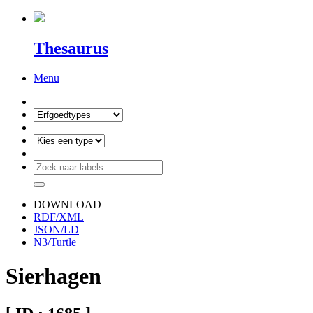
Thesaurus
Menu
DOWNLOAD
RDF/XML
JSON/LD
N3/Turtle
Sierhagen