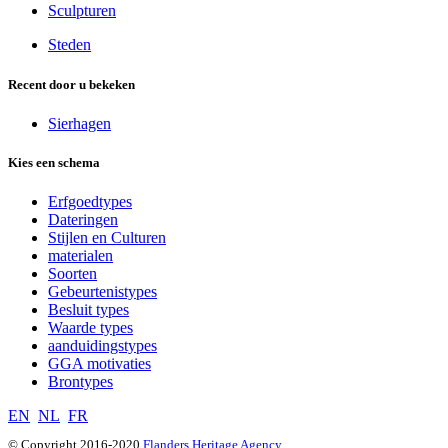
Sculpturen
Steden
Recent door u bekeken
Sierhagen
Kies een schema
Erfgoedtypes
Dateringen
Stijlen en Culturen
materialen
Soorten
Gebeurtenistypes
Besluit types
Waarde types
aanduidingstypes
GGA motivaties
Brontypes
EN
NL
FR
© Copyright 2016-2020
Flanders Heritage Agency