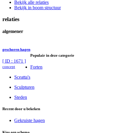
Bekijk alle relaties
Bekijk in boom structuur
relaties
algemener
geschoren hagen
Populair in deze categorie
[ ID : 1671 ]
concept
Forten
Sceatta's
Sculpturen
Steden
Recent door u bekeken
Gekruiste hagen
Kies een schema