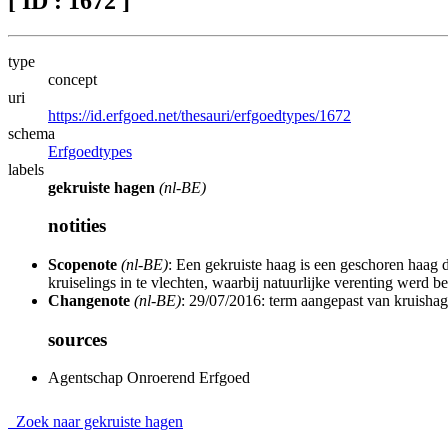
[ ID : 1672 ]
type
concept
uri
https://id.erfgoed.net/thesauri/erfgoedtypes/1672
schema
Erfgoedtypes
labels
gekruiste hagen
(nl-BE)
notities
Scopenote
(nl-BE)
: Een gekruiste haag is een geschoren haag d
kruiselings in te vlechten, waarbij natuurlijke verenting werd b
Changenote
(nl-BE)
: 29/07/2016: term aangepast van kruisha
sources
Agentschap Onroerend Erfgoed
Zoek naar gekruiste hagen