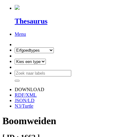
Thesaurus
Menu
DOWNLOAD
RDF/XML
JSON/LD
N3/Turtle
Boomweiden