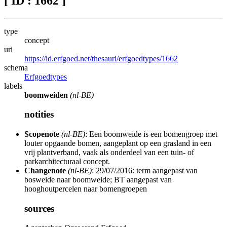
[ ID : 1662 ]
type
concept
uri
https://id.erfgoed.net/thesauri/erfgoedtypes/1662
schema
Erfgoedtypes
labels
boomweiden
(nl-BE)
notities
Scopenote
(nl-BE)
: Een boomweide is een bomengroep met
louter opgaande bomen, aangeplant op een grasland in een
vrij plantverband, vaak als onderdeel van een tuin- of
parkarchitecturaal concept.
Changenote
(nl-BE)
: 29/07/2016: term aangepast van
bosweide naar boomweide; BT aangepast van
hooghoutpercelen naar bomengroepen
sources