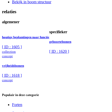
Bekijk in boom structuur
relaties
algemener
specifieker
houtige beplantingen naar functie
geboortebomen
[ ID : 1605 ]
[ ID : 1620 ]
collection
concept
vrijheidsbomen
[ ID : 1618 ]
concept
Populair in deze categorie
Forten