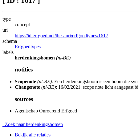
[ ID : 1617 ]
type
concept
uri
https://id.erfgoed.net/thesauri/erfgoedtypes/1617
schema
Erfgoedtypes
labels
herdenkingsbomen
(nl-BE)
notities
Scopenote
(nl-BE)
: Een herdenkingsboom is een boom die symb
Changenote
(nl-BE)
: 16/02/2021: scope note licht aangepast b
sources
Agentschap Onroerend Erfgoed
Zoek naar herdenkingsbomen
Bekijk alle relaties