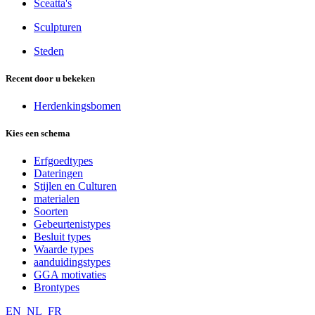
Sceatta's
Sculpturen
Steden
Recent door u bekeken
Herdenkingsbomen
Kies een schema
Erfgoedtypes
Dateringen
Stijlen en Culturen
materialen
Soorten
Gebeurtenistypes
Besluit types
Waarde types
aanduidingstypes
GGA motivaties
Brontypes
EN
NL
FR