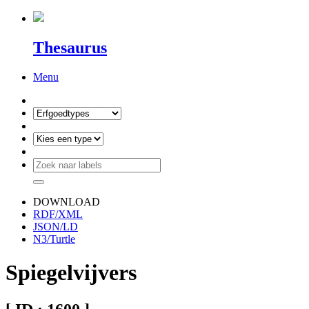
Thesaurus
Menu
DOWNLOAD
RDF/XML
JSON/LD
N3/Turtle
Spiegelvijvers