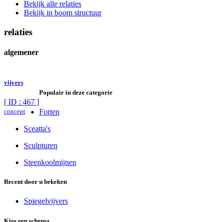
Bekijk alle relaties
Bekijk in boom structuur
relaties
algemener
vijvers
Populair in deze categorie
[ ID : 467 ]
concept
Forten
Sceatta's
Sculpturen
Steenkoolmijnen
Recent door u bekeken
Spiegelvijvers
Kies een schema