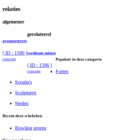
relaties
algemener
gerelateerd
grasparterres
[ ID : 1590 ]
verdiepte tuinen
concept
Populair in deze categorie
[ ID : 1596 ]
concept
Forten
Sceatta's
Sculpturen
Steden
Recent door u bekeken
Bowling greens