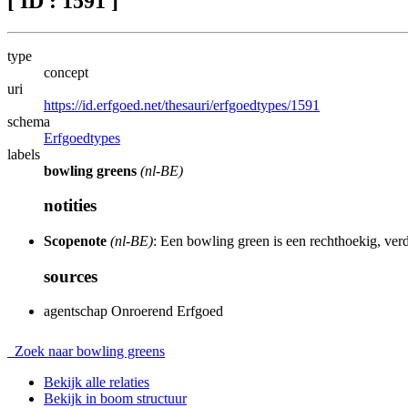
[ ID : 1591 ]
type
concept
uri
https://id.erfgoed.net/thesauri/erfgoedtypes/1591
schema
Erfgoedtypes
labels
bowling greens
(nl-BE)
notities
Scopenote
(nl-BE)
: Een bowling green is een rechthoekig, verd
sources
agentschap Onroerend Erfgoed
Zoek naar bowling greens
Bekijk alle relaties
Bekijk in boom structuur