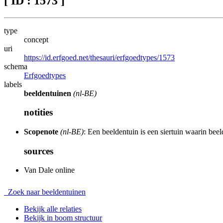
[ ID : 1573 ]
type
concept
uri
https://id.erfgoed.net/thesauri/erfgoedtypes/1573
schema
Erfgoedtypes
labels
beeldentuinen
(nl-BE)
notities
Scopenote
(nl-BE)
: Een beeldentuin is een siertuin waarin bee
sources
Van Dale online
Zoek naar beeldentuinen
Bekijk alle relaties
Bekijk in boom structuur