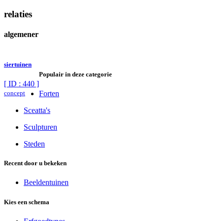
relaties
algemener
siertuinen
Populair in deze categorie
[ ID : 440 ]
concept
Forten
Sceatta's
Sculpturen
Steden
Recent door u bekeken
Beeldentuinen
Kies een schema