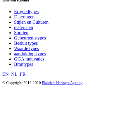
Kies een schema
Erfgoedtypes
Dateringen
Stijlen en Culturen
materialen
Soorten
Gebeurtenistypes
Besluit types
Waarde types
aanduidingstypes
GGA motivaties
Brontypes
EN
NL
FR
© Copyright 2016-2020
Flanders Heritage Agency