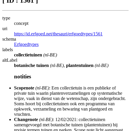
[ ID : 1561 ]
type
concept
uri
https://id.erfgoed.net/thesauri/erfgoedtypes/1561
schema
Erfgoedtypes
labels
collectietuinen
(nl-BE)
altLabel
botanische tuinen
(nl-BE)
,
plantentuinen
(nl-BE)
notities
Scopenote
(nl-BE)
: Een collectietuin is een publieke of
private tuin waarin plantenverzamelingen op systematische
wijze, vaak in dienst van de wetenschap, zijn ondergebracht.
Soms hoort bij collectietuinen ook een programma van
opkweek, verzameling en bewaring van plantgoed en
vruchten.
Changenote
(nl-BE)
: 12/02/2021: collectietuinen
samengevoegd met botanische tuinen (plantentuinen) bij
revisie termen tuinen en parken. Scope note licht aangepast.