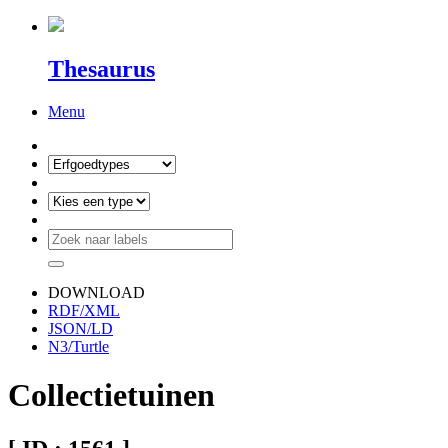
Thesaurus
Menu
DOWNLOAD
RDF/XML
JSON/LD
N3/Turtle
Collectietuinen