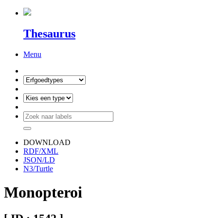
Thesaurus
Menu
DOWNLOAD
RDF/XML
JSON/LD
N3/Turtle
Monopteroi