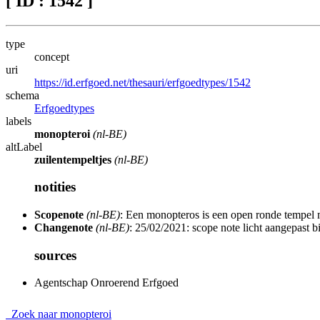
[ ID : 1542 ]
type
concept
uri
https://id.erfgoed.net/thesauri/erfgoedtypes/1542
schema
Erfgoedtypes
labels
monopteroi
(nl-BE)
altLabel
zuilentempeltjes
(nl-BE)
notities
Scopenote
(nl-BE)
: Een monopteros is een open ronde tempel 
Changenote
(nl-BE)
: 25/02/2021: scope note licht aangepast b
sources
Agentschap Onroerend Erfgoed
Zoek naar monopteroi