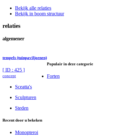
Bekijk alle relaties
Bekijk in boom structuur
relaties
algemener
tempels (tuinpaviljoenen)
Populair in deze categorie
[ ID : 425 ]
concept
Forten
Sceatta's
Sculpturen
Steden
Recent door u bekeken
Monopteroi