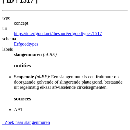
[ ID : 1517 ]
type
concept
uri
https://id.erfgoed.net/thesauri/erfgoedtypes/1517
schema
Erfgoedtypes
labels
slangenmuren
(nl-BE)
notities
Scopenote
(nl-BE)
: Een slangenmuur is een fruitmuur op
doorgaande golvende of slingerende plattegrond, bestaande
uit regelmatig elkaar afwisselende cirkelsegmenten.
sources
AAT
Zoek naar slangenmuren