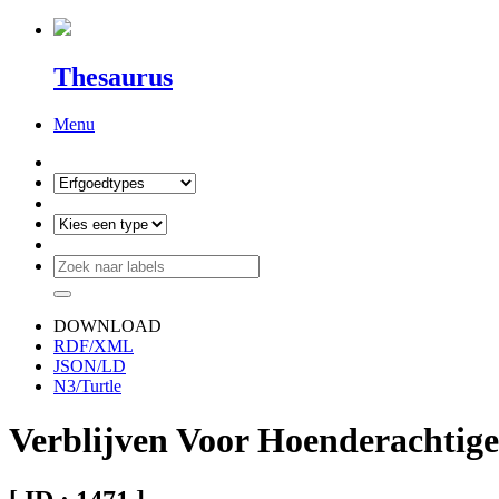
Thesaurus
Menu
DOWNLOAD
RDF/XML
JSON/LD
N3/Turtle
Verblijven Voor Hoenderachtig