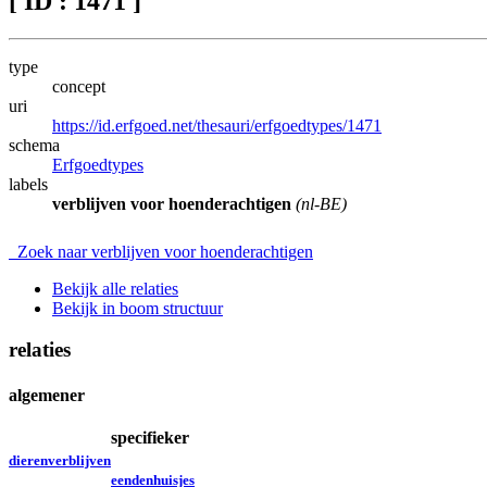
[ ID : 1471 ]
type
concept
uri
https://id.erfgoed.net/thesauri/erfgoedtypes/1471
schema
Erfgoedtypes
labels
verblijven voor hoenderachtigen
(nl-BE)
Zoek naar verblijven voor hoenderachtigen
Bekijk alle relaties
Bekijk in boom structuur
relaties
algemener
specifieker
dierenverblijven
eendenhuisjes