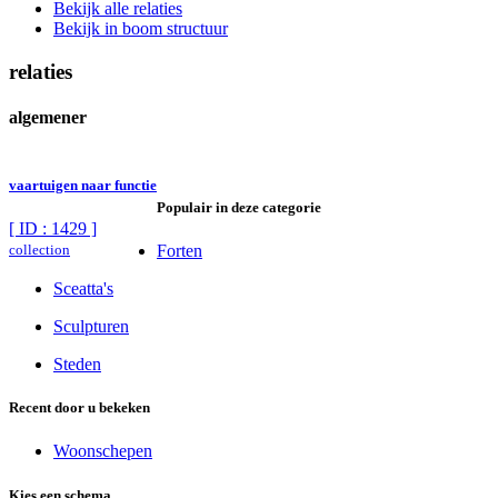
Bekijk alle relaties
Bekijk in boom structuur
relaties
algemener
vaartuigen naar functie
Populair in deze categorie
[ ID : 1429 ]
collection
Forten
Sceatta's
Sculpturen
Steden
Recent door u bekeken
Woonschepen
Kies een schema