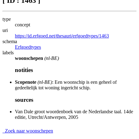
[ ID : 1463 ]
type
concept
uri
https://id.erfgoed.net/thesauri/erfgoedtypes/1463
schema
Erfgoedtypes
labels
woonschepen
(nl-BE)
notities
Scopenote
(nl-BE)
: Een woonschip is een geheel of
gedeeltelijk tot woning ingericht schip.
sources
Van Dale groot woordenboek van de Nederlandse taal. 14de
editie, Utrecht/Antwerpen, 2005
Zoek naar woonschepen