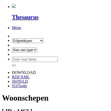
Thesaurus
Menu
DOWNLOAD
RDF/XML
JSON/LD
N3/Turtle
Woonschepen